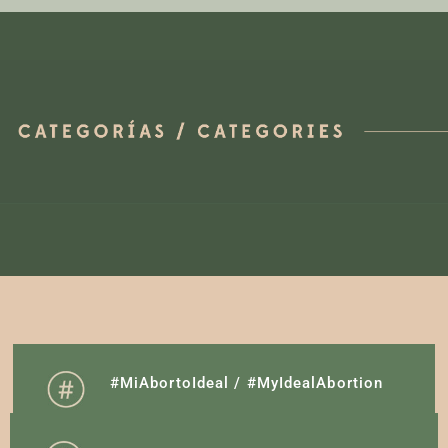
#MiAbortoIdeal / #MyIdealAbortion